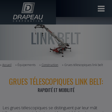
»
Accueil
» Équipements
»
Construction
» Grues télescopiques link belt
GRUES TÉLESCOPIQUES LINK BELT:
RAPIDITÉ ET MOBILITÉ
Les grues télescopiques se distinguent par leur mât