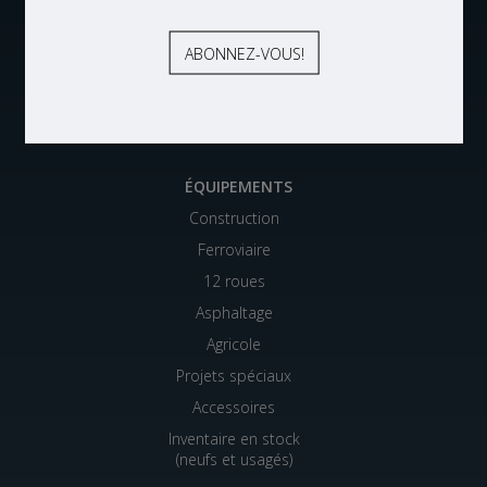
Consultants F. Drapeau
Équipements FDS
Mini-Entrepôts Intérim
ABONNEZ-VOUS À NOS INFOLETTRES
ÉQUIPEMENTS
Construction
Ferroviaire
12 roues
Asphaltage
Agricole
Projets spéciaux
Accessoires
Inventaire en stock
(neufs et usagés)