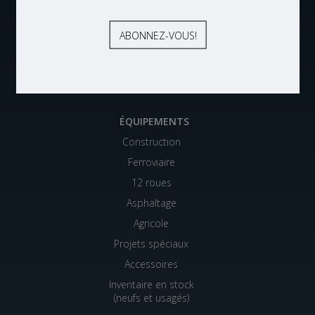
Consultants F. Drapeau
Équipements FDS
Mini-Entrepôts Intérim
ABONNEZ-VOUS À NOS INFOLETTRES
ÉQUIPEMENTS
Construction
Ferroviaire
12 roues
Asphaltage
Agricole
Projets spéciaux
Accessoires
Inventaire en stock
(neufs et usagés)